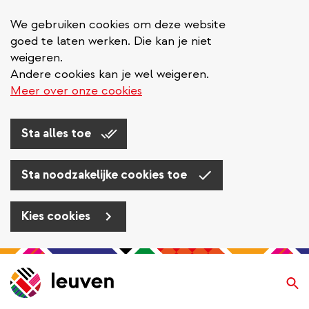
We gebruiken cookies om deze website
goed te laten werken. Die kan je niet
weigeren.
Andere cookies kan je wel weigeren.
Meer over onze cookies
Sta alles toe
Sta noodzakelijke cookies toe
Kies cookies
Overslaan
en
Zo
naar
de