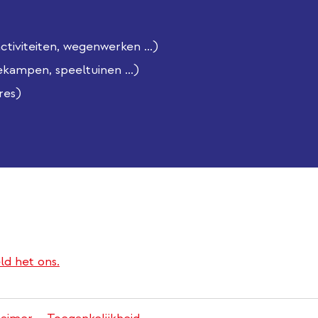
iviteiten, wegenwerken ...)
ekampen, speeltuinen ...)
res)
ld het ons.