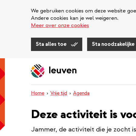
We gebruiken cookies om deze website goed 
Andere cookies kan je wel weigeren.
Meer over onze cookies
Sta alles toe
Sta noodzakelijke
Overslaan
en
naar
de
inhoud
Home
Vrije tijd
Agenda
gaan
Deze activiteit is vo
Jammer, de activiteit die je zocht i