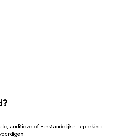
d?
ele, auditieve of verstandelijke beperking
woordigen.