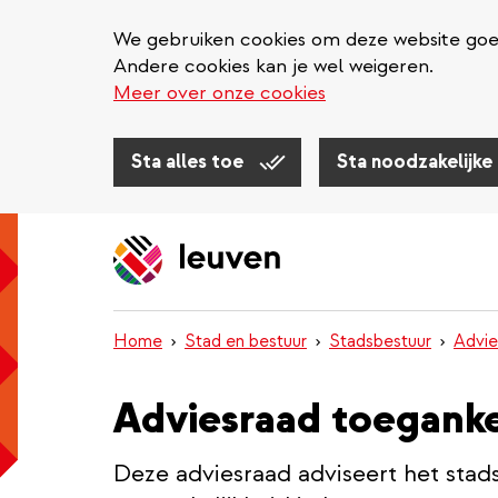
We gebruiken cookies om deze website goed 
Andere cookies kan je wel weigeren.
Meer over onze cookies
Sta alles toe
Sta noodzakelijke
Overslaan
en
naar
de
inhoud
Home
Stad en bestuur
Stadsbestuur
Advie
gaan
Adviesraad toeganke
Deze adviesraad adviseert het stad