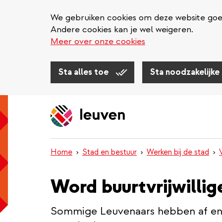
We gebruiken cookies om deze website goed 
Andere cookies kan je wel weigeren.
Meer over onze cookies
Sta alles toe
Sta noodzakelijke
Overslaan
en
naar
de
inhoud
Home
Stad en bestuur
Werken bij de stad
gaan
Word buurtvrijwillig
Sommige Leuvenaars hebben af en 