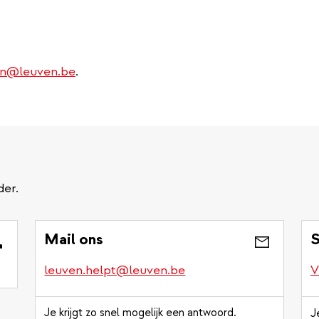
en@leuven.be
.
der.
Mail ons
S
leuven.helpt@leuven.be
V
Je krijgt zo snel mogelijk een antwoord.
J