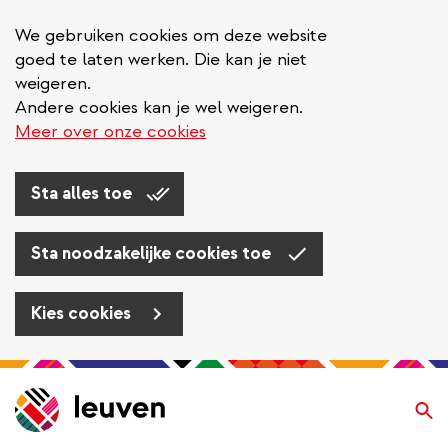
We gebruiken cookies om deze website
goed te laten werken. Die kan je niet
weigeren.
Andere cookies kan je wel weigeren.
Meer over onze cookies
Sta alles toe
Sta noodzakelijke cookies toe
Kies cookies
Overslaan
en
Zo
naar
de