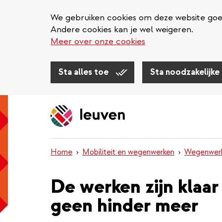
We gebruiken cookies om deze website goed 
Andere cookies kan je wel weigeren.
Meer over onze cookies
Sta alles toe
Sta noodzakelijke
Overslaan
en
naar
de
inhoud
Home
Mobiliteit en wegenwerken
Wegenwer
gaan
De werken zijn klaar
geen hinder meer