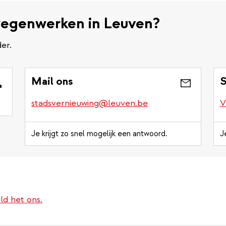
wegenwerken in Leuven?
er.
Mail ons
S
stadsvernieuwing@leuven.be
V
Je krijgt zo snel mogelijk een antwoord.
J
ld het ons.