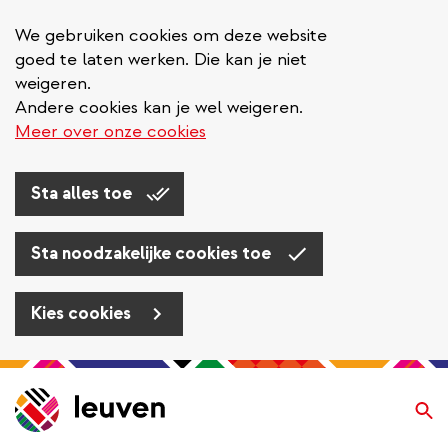
We gebruiken cookies om deze website
goed te laten werken. Die kan je niet
weigeren.
Andere cookies kan je wel weigeren.
Meer over onze cookies
Sta alles toe
Sta noodzakelijke cookies toe
Kies cookies
Overslaan
en
Zo
naar
de