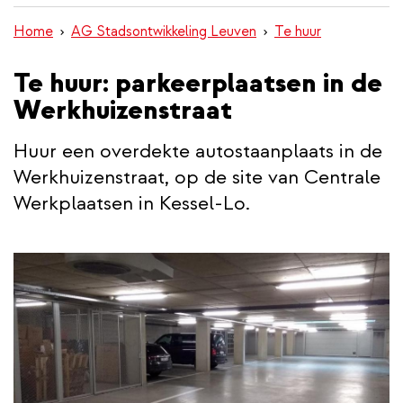
inhoud
Home
AG Stadsontwikkeling Leuven
Te huur
gaan
Te huur: parkeerplaatsen in de
Werkhuizenstraat
Huur een overdekte autostaanplaats in de
Werkhuizenstraat, op de site van Centrale
Werkplaatsen in Kessel-Lo.