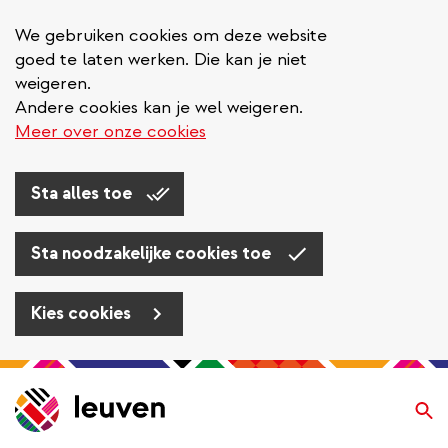
We gebruiken cookies om deze website
goed te laten werken. Die kan je niet
weigeren.
Andere cookies kan je wel weigeren.
Meer over onze cookies
Sta alles toe
Sta noodzakelijke cookies toe
Kies cookies
Overslaan
en
Zo
naar
de