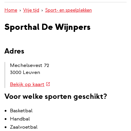
inhoud
Home
Vrije tijd
Sport- en speelplekken
gaan
Sporthal De Wijnpers
Adres
Mechelsevest 72
3000 Leuven
Routebeschrijving
(externe
Bekijk op kaart
link
link)
Voor welke sporten geschikt?
Basketbal
Handbal
Zaalvoetbal