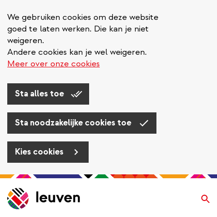
We gebruiken cookies om deze website
goed te laten werken. Die kan je niet
weigeren.
Andere cookies kan je wel weigeren.
Meer over onze cookies
Sta alles toe
Sta noodzakelijke cookies toe
Kies cookies
Overslaan
en
Zo
naar
de