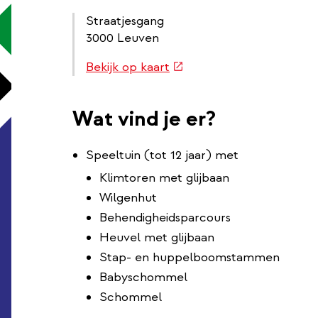
Straatjesgang
3000 Leuven
Routebeschrijving
(externe
Bekijk op kaart
link
link)
Wat vind je er?
Speeltuin (tot 12 jaar) met
Klimtoren met glijbaan
Wilgenhut
Behendigheidsparcours
Heuvel met glijbaan
Stap- en huppelboomstammen
Babyschommel
Schommel