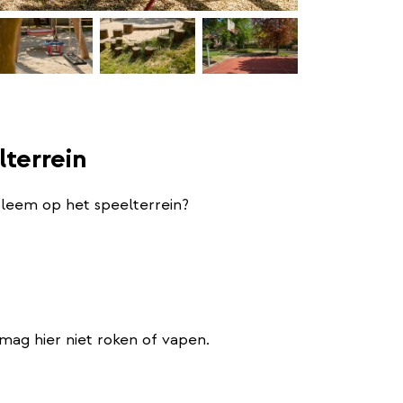
lterrein
bleem op het speelterrein?
e mag hier niet roken of vapen.