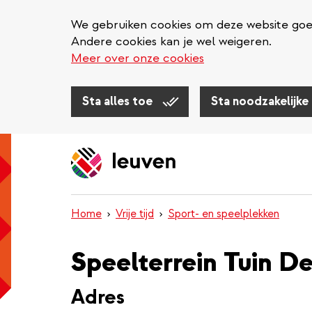
We gebruiken cookies om deze website goed 
Andere cookies kan je wel weigeren.
Meer over onze cookies
Sta alles toe
Sta noodzakelijke
Overslaan
en
naar
de
inhoud
Home
Vrije tijd
Sport- en speelplekken
gaan
Speelterrein Tuin D
Adres