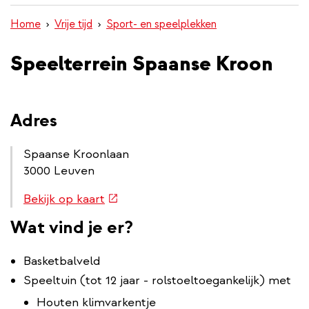
inhoud
Home
Vrije tijd
Sport- en speelplekken
gaan
Speelterrein Spaanse Kroon
Adres
Spaanse Kroonlaan
3000 Leuven
Routebeschrijving
(externe
Bekijk op kaart
link
link)
Wat vind je er?
Basketbalveld
Speeltuin (tot 12 jaar - rolstoeltoegankelijk) met
Houten klimvarkentje