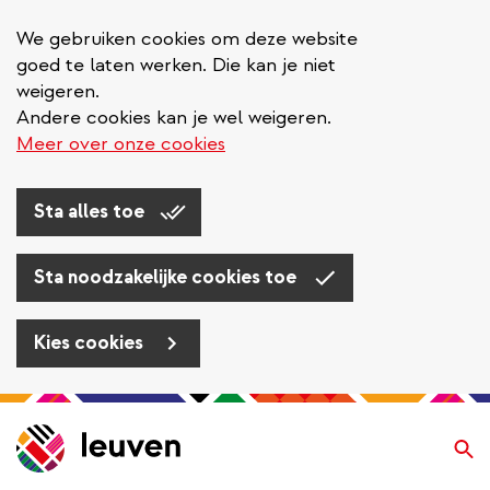
We gebruiken cookies om deze website
goed te laten werken. Die kan je niet
weigeren.
Andere cookies kan je wel weigeren.
Meer over onze cookies
Sta alles toe
Sta noodzakelijke cookies toe
Kies cookies
Overslaan
en
Zo
naar
de