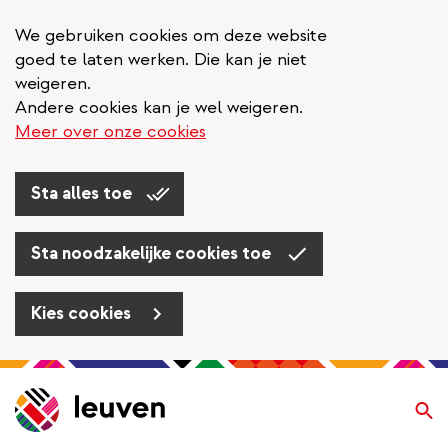
We gebruiken cookies om deze website
goed te laten werken. Die kan je niet
weigeren.
Andere cookies kan je wel weigeren.
Meer over onze cookies
Sta alles toe
Sta noodzakelijke cookies toe
Kies cookies
Overslaan
en
Zo
naar
de