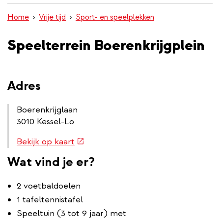
inhoud
Home
Vrije tijd
Sport- en speelplekken
gaan
Speelterrein Boerenkrijgplein
Adres
Boerenkrijglaan
3010 Kessel-Lo
Routebeschrijving
(externe
Bekijk op kaart
link
link)
Wat vind je er?
2 voetbaldoelen
1 tafeltennistafel
Speeltuin (3 tot 9 jaar) met