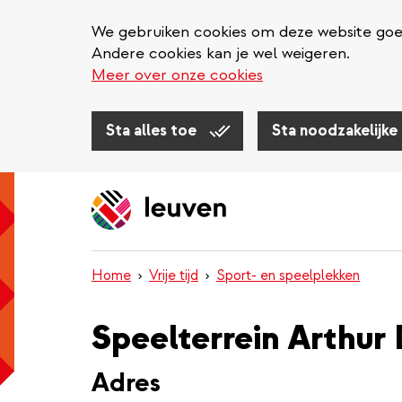
We gebruiken cookies om deze website goed 
Andere cookies kan je wel weigeren.
Meer over onze cookies
Sta alles toe
Sta noodzakelijke
Overslaan
en
naar
de
inhoud
Home
Vrije tijd
Sport- en speelplekken
gaan
Speelterrein Arthur
Adres