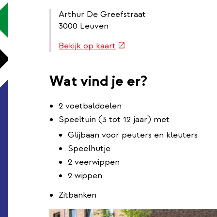
Arthur De Greefstraat
3000 Leuven
Routebeschrijving
(externe
Bekijk op kaart
link
link)
Wat vind je er?
2 voetbaldoelen
Speeltuin (3 tot 12 jaar) met
Glijbaan voor peuters en kleuters
Speelhutje
2 veerwippen
2 wippen
Zitbanken