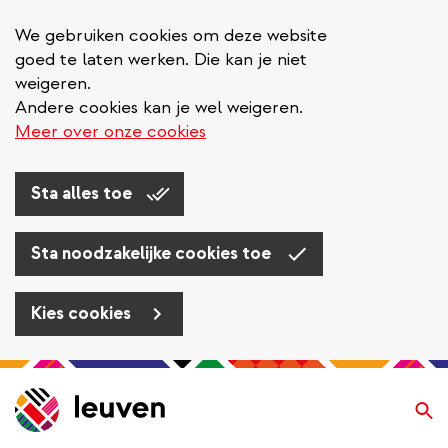
We gebruiken cookies om deze website
goed te laten werken. Die kan je niet
weigeren.
Andere cookies kan je wel weigeren.
Meer over onze cookies
Sta alles toe
Sta noodzakelijke cookies toe
Kies cookies
Overslaan
en
Zo
naar
de