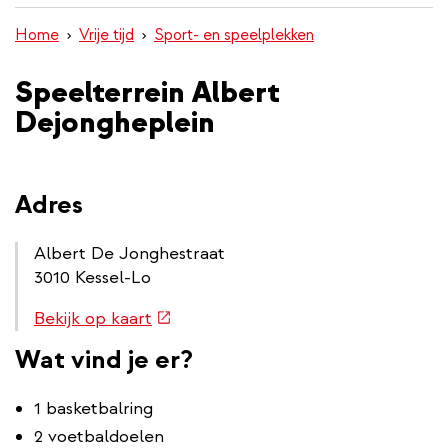
inhoud
Home
Vrije tijd
Sport- en speelplekken
gaan
Speelterrein Albert
Dejongheplein
Adres
Albert De Jonghestraat
3010 Kessel-Lo
Routebeschrijving
(externe
Bekijk op kaart
link
link)
Wat vind je er?
1 basketbalring
2 voetbaldoelen