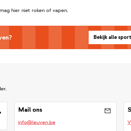
e mag hier niet roken of vapen.
ven?
Bekijk alle spor
er.
Mail ons
S
info@leuven.be
V