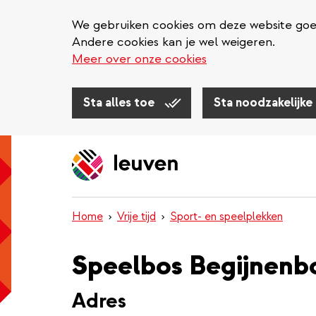
We gebruiken cookies om deze website goed 
Andere cookies kan je wel weigeren.
Meer over onze cookies
Sta alles toe
Sta noodzakelijke
Overslaan
en
naar
de
inhoud
Home
Vrije tijd
Sport- en speelplekken
gaan
Speelbos Begijnenb
Adres