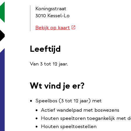
Koningsstraat
3010 Kessel-Lo
Routebeschrijving
(externe
Bekijk op kaart
link
link)
Leeftijd
Van 3 tot 12 jaar.
Wt vind je er?
Speelbos (3 tot 12 jaar) met
Actief wandelpad met boswezens
Houten speeltoren toegankelijk met de
Houten speeltoestellen