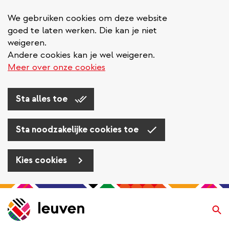
We gebruiken cookies om deze website
goed te laten werken. Die kan je niet
weigeren.
Andere cookies kan je wel weigeren.
Meer over onze cookies
Sta alles toe
Sta noodzakelijke cookies toe
Kies cookies
Overslaan
en
Zo
naar
de