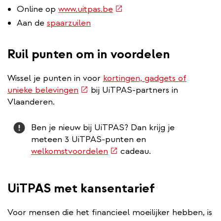
(externe
Online op
www.uitpas.be
link)
Aan de
spaarzuilen
Ruil punten om in voordelen
Wissel je punten in voor
kortingen, gadgets of
(externe
unieke belevingen
bij UiTPAS-partners in
link)
Vlaanderen.
Attention
Ben je nieuw bij UiTPAS? Dan krijg je
meteen 3 UiTPAS-punten en
(externe
welkomstvoordelen
cadeau.
link)
UiTPAS met kansentarief
Voor mensen die het financieel moeilijker hebben, is