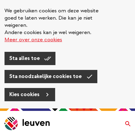
We gebruiken cookies om deze website
goed te laten werken. Die kan je niet
weigeren.
Andere cookies kan je wel weigeren.
Meer over onze cookies
Sta alles toe
Sta noodzakelijke cookies toe
Kies cookies
Overslaan
en
Zo
naar
de