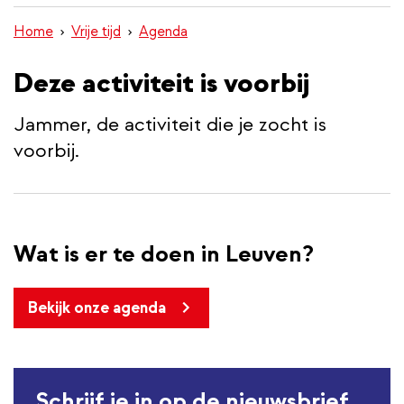
inhoud
Home
Vrije tijd
Agenda
gaan
Deze activiteit is voorbij
Jammer, de activiteit die je zocht is
voorbij.
Wat is er te doen in Leuven?
Bekijk onze agenda
Schrijf je in op de nieuwsbrief