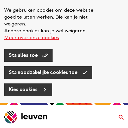
We gebruiken cookies om deze website
goed te laten werken. Die kan je niet
weigeren.
Andere cookies kan je wel weigeren.
Meer over onze cookies
Sta alles toe
Sta noodzakelijke cookies toe
Kies cookies
Overslaan
en
Zo
naar
de