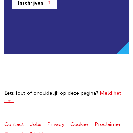
Inschrijven
Iets fout of onduidelijk op deze pagina?
Meld het
ons.
Contact
Jobs
Privacy
Cookies
Proclaimer
Juridisch