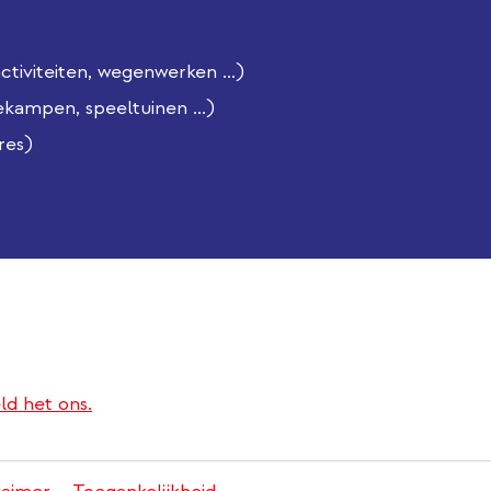
iviteiten, wegenwerken ...)
ekampen, speeltuinen ...)
res)
ld het ons.