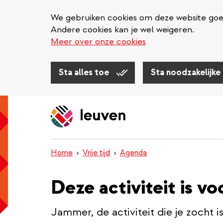
We gebruiken cookies om deze website goed 
Andere cookies kan je wel weigeren.
Meer over onze cookies
Sta alles toe
Sta noodzakelijke
Overslaan
en
naar
de
inhoud
Home
Vrije tijd
Agenda
gaan
Deze activiteit is vo
Jammer, de activiteit die je zocht i