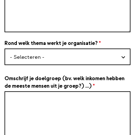
Rond welk thema werkt je organisatie?
*
Rond
welk
thema
werkt
Omschrijf je doelgroep (bv. welk inkomen hebben
je
de meeste mensen uit je groep?) ...)
*
organisatie?
*