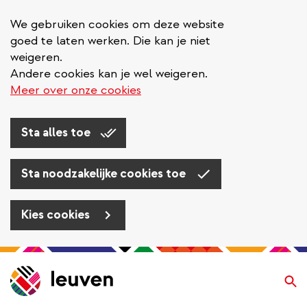
We gebruiken cookies om deze website
goed te laten werken. Die kan je niet
weigeren.
Andere cookies kan je wel weigeren.
Meer over onze cookies
Sta alles toe
Sta noodzakelijke cookies toe
Kies cookies
Overslaan
en
Zo
naar
de