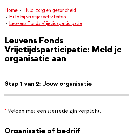
inhoud
Home
Hulp, zorg en gezondheid
gaan
Hulp bij vrijetijdsactiviteiten
Leuvens Fonds Vrijetijdsparticipatie
Leuvens Fonds
Vrijetijdsparticipatie: Meld je
organisatie aan
Stap 1 van 2: Jouw organisatie
*
Velden met een sterretje zijn verplicht.
Organisatie of bedrijf