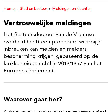
inhoud
Home
Stad en bestuur
Meldingen en klachten
gaan
Vertrouwelijke meldingen
Het Bestuursdecreet van de Vlaamse
overheid heeft een procedure waarbij je
inbreuken kan melden en melders
bescherming krijgen, gebaseerd op de
klokkenluidersrichtlijn 2019/1937 van het
Europees Parlement.
Waarover gaat het?
Klokkenluiders zijn personen die
in een
werkcontext