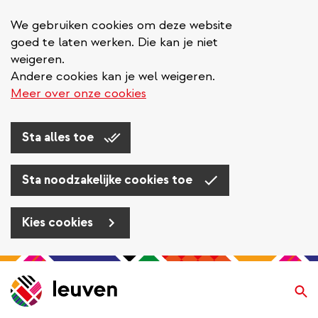
We gebruiken cookies om deze website
goed te laten werken. Die kan je niet
weigeren.
Andere cookies kan je wel weigeren.
Meer over onze cookies
Sta alles toe
Sta noodzakelijke cookies toe
Kies cookies
Overslaan
en
Zo
naar
de