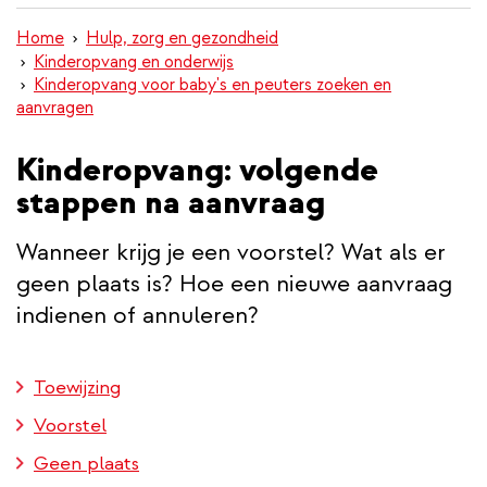
inhoud
Home
Hulp, zorg en gezondheid
gaan
Kinderopvang en onderwijs
Kinderopvang voor baby's en peuters zoeken en
aanvragen
Kinderopvang: volgende
stappen na aanvraag
Wanneer krijg je een voorstel? Wat als er
geen plaats is? Hoe een nieuwe aanvraag
indienen of annuleren?
Toewijzing
Voorstel
Geen plaats