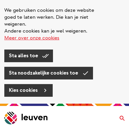
We gebruiken cookies om deze website
goed te laten werken. Die kan je niet
weigeren.
Andere cookies kan je wel weigeren.
Meer over onze cookies
Sta alles toe
Sta noodzakelijke cookies toe
Kies cookies
Overslaan
en
Zo
naar
de