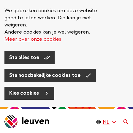
We gebruiken cookies om deze website
goed te laten werken. Die kan je niet
weigeren.
Andere cookies kan je wel weigeren.
Meer over onze cookies
Sta alles toe
Sta noodzakelijke cookies toe
Kies cookies
Overslaan
en
Zo
naar
de