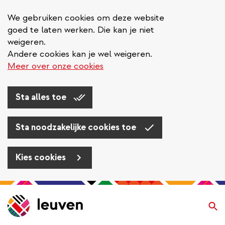
We gebruiken cookies om deze website
goed te laten werken. Die kan je niet
weigeren.
Andere cookies kan je wel weigeren.
Meer over onze cookies
Sta alles toe
Sta noodzakelijke cookies toe
Kies cookies
Overslaan
en
Zo
naar
de