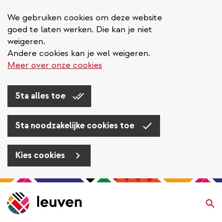
We gebruiken cookies om deze website
goed te laten werken. Die kan je niet
weigeren.
Andere cookies kan je wel weigeren.
Meer over onze cookies
Sta alles toe
Sta noodzakelijke cookies toe
Kies cookies
Overslaan
en
Zo
naar
de