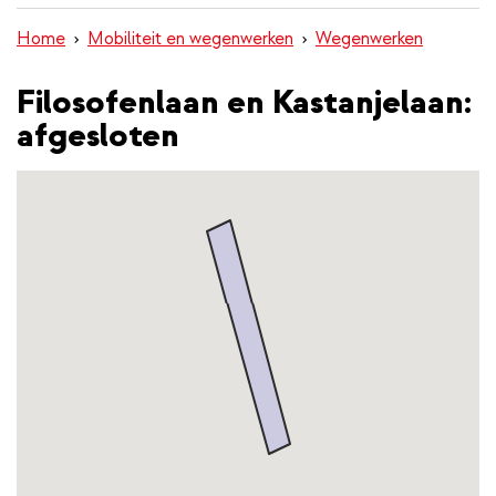
inhoud
Home
Mobiliteit en wegenwerken
Wegenwerken
gaan
Filosofenlaan en Kastanjelaan:
afgesloten
Kaart
met
locaties
(Google
Maps)