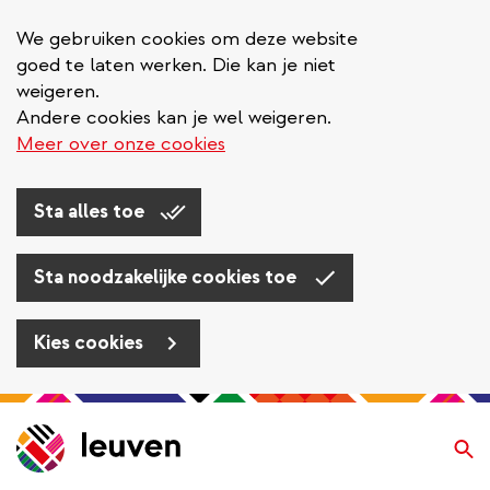
We gebruiken cookies om deze website
goed te laten werken. Die kan je niet
weigeren.
Andere cookies kan je wel weigeren.
Meer over onze cookies
Sta alles toe
Sta noodzakelijke cookies toe
Kies cookies
Overslaan
en
Zo
naar
de