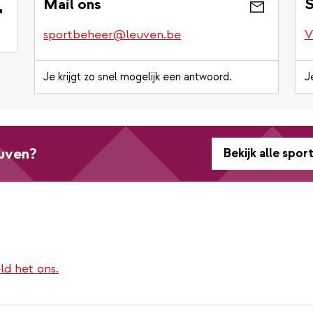
Mail ons
S
sportbeheer@leuven.be
V
Je krijgt zo snel mogelijk een antwoord.
J
euven?
Bekijk alle spor
ld het ons.