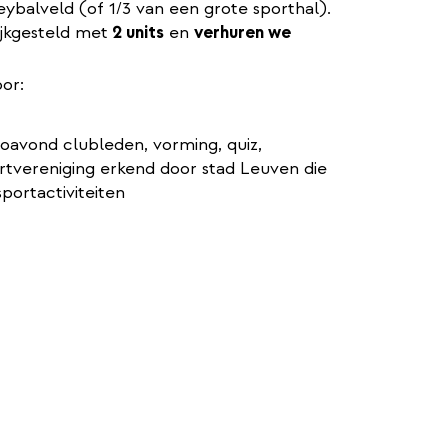
lleybalveld (of 1/3 van een grote sporthal).
ijkgesteld met
2 units
en
verhuren we
oor:
nfoavond clubleden, vorming, quiz,
rtvereniging erkend door stad Leuven die
portactiviteiten