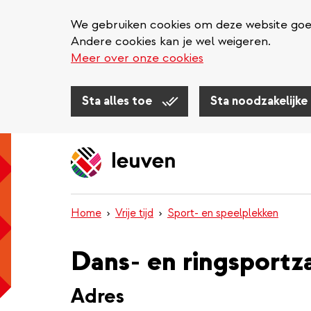
We gebruiken cookies om deze website goed 
Andere cookies kan je wel weigeren.
Meer over onze cookies
Sta alles toe
Sta noodzakelijke
Overslaan
en
naar
de
inhoud
Home
Vrije tijd
Sport- en speelplekken
gaan
Dans- en ringsportzaa
Adres