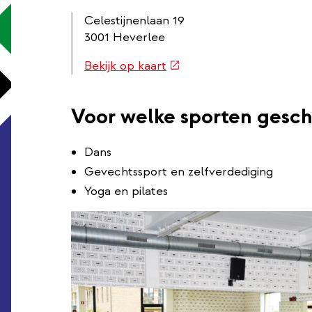
Celestijnenlaan 19
3001 Heverlee
Routebeschrijving
(externe
Bekijk op kaart
link
link)
Voor welke sporten gesch
Dans
Gevechtssport en zelfverdediging
Yoga en pilates