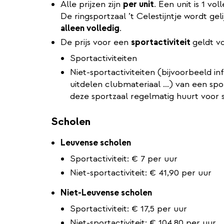
Alle prijzen zijn
per unit
. Een unit is 1 vo
De ringsportzaal ’t Celestijntje wordt gel
alleen volledig
.
De prijs voor een
sportactiviteit
geldt v
Sportactiviteiten
Niet-sportactiviteiten (bijvoorbeeld i
uitdelen clubmateriaal …) van een spo
deze sportzaal regelmatig huurt voor s
Scholen
Leuvense scholen
Sportactiviteit: € 7 per uur
Niet-sportactiviteit: € 41,90 per uur
Niet-Leuvense scholen
Sportactiviteit: € 17,5 per uur
Niet-sportactiviteit: € 104,80 per uur