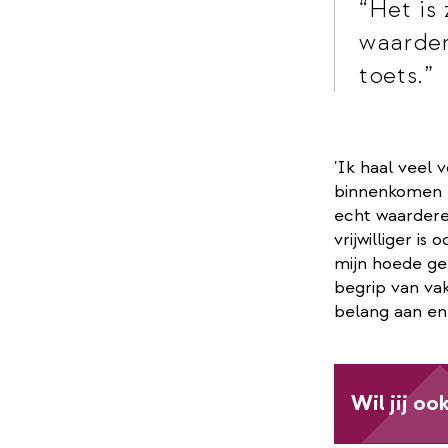
Het is 
waarder
toets.
'Ik haal veel 
binnenkomen en
echt waardere
vrijwilliger i
mijn hoede geh
begrip van vak
belang aan en 
Wil jij o