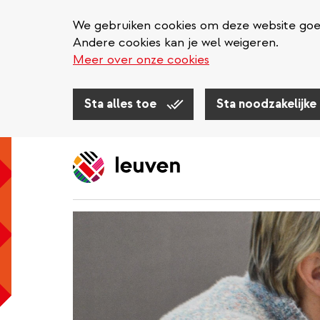
We gebruiken cookies om deze website goed 
Andere cookies kan je wel weigeren.
Meer over onze cookies
Sta alles toe
Sta noodzakelijke
Overslaan
en
naar
de
inhoud
gaan