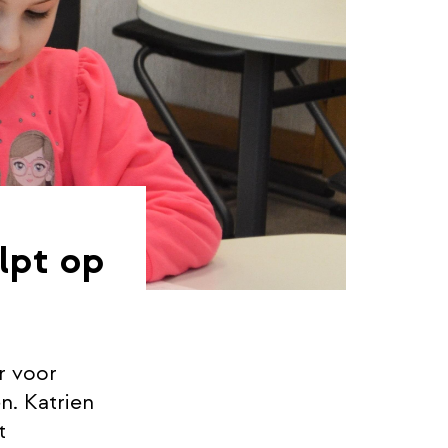
lpt op
r voor
n. Katrien
t