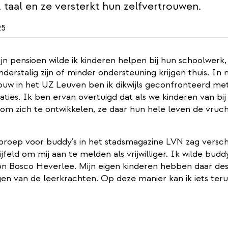
 taal en ze versterkt hun zelfvertrouwen.
25
ijn pensioen wilde ik kinderen helpen bij hun schoolwerk
nderstalig zijn of minder ondersteuning krijgen thuis. In m
uw in het UZ Leuven ben ik dikwijls geconfronteerd met
aties. Ik ben ervan overtuigd dat als we kinderen van bij 
om zich te ontwikkelen, ze daar hun hele leven de vruc
proep voor buddy's in het stadsmagazine LVN zag verschi
ijfeld om mij aan te melden als vrijwilliger. Ik wilde bud
on Bosco Heverlee. Mijn eigen kinderen hebben daar dest
en van de leerkrachten. Op deze manier kan ik iets ter