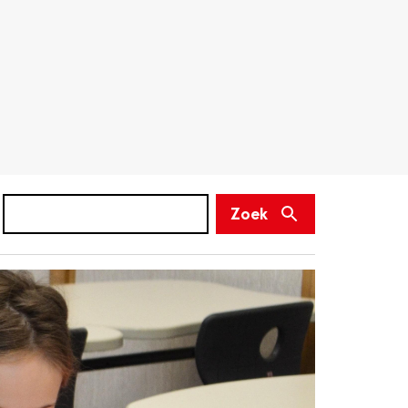
Zoek
(niet
Zoek
verplicht)