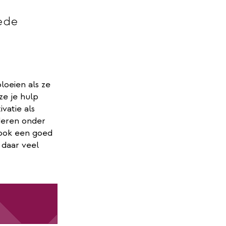
ede
loeien als ze
ze je hulp
vatie als
nderen onder
 ook een goed
 daar veel