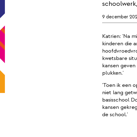
schoolwerk,
9 december 20
Katrien: 'Na m
kinderen die a
hoofdvroedvro
kwetsbare situ
kansen geven 
plukken.'
'Toen ik een o
niet lang getw
basisschool D
kansen gekreg
de school.'