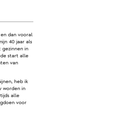
, en dan vooral
ijn 40 jaar als
 gezinnen in
de start alle
hten van
jnen, heb ik
dy worden in
ijds alle
ugdoen voor