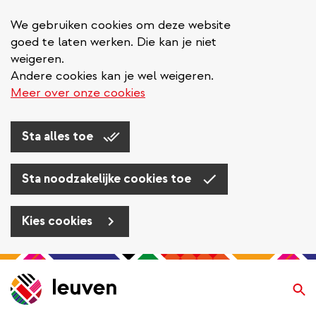
We gebruiken cookies om deze website
goed te laten werken. Die kan je niet
weigeren.
Andere cookies kan je wel weigeren.
Meer over onze cookies
Sta alles toe
Sta noodzakelijke cookies toe
Kies cookies
Overslaan
en
Zo
naar
de