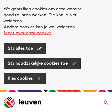
We gebruiken cookies om deze website
goed te laten werken. Die kan je niet
weigeren.
Andere cookies kan je wel weigeren.
Meer over onze cookies
Sta alles toe
Sta noodzakelijke cookies toe
Kies cookies
Overslaan
en
Zo
naar
de