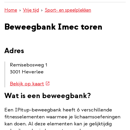
inhoud
Home
Vrije tijd
Sport- en speelplekken
gaan
Beweegbank Imec toren
Adres
Remisebosweg 1
3001 Heverlee
Routebeschrijving
(externe
Bekijk op kaart
link
link)
Wat is een beweegbank?
Een IPitup-beweegbank heeft 6 verschillende
fitnesselementen waarmee je lichaamsoefeningen
kan doen. Al deze elementen kan je gelijktijdig