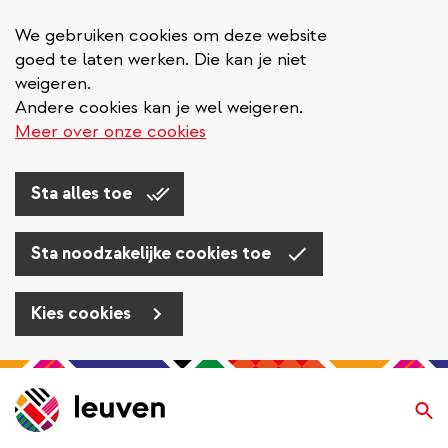
We gebruiken cookies om deze website
goed te laten werken. Die kan je niet
weigeren.
Andere cookies kan je wel weigeren.
Meer over onze cookies
Sta alles toe
Sta noodzakelijke cookies toe
Kies cookies
Overslaan
en
Zo
naar
de