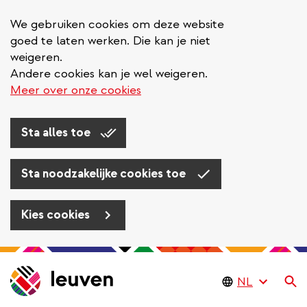
We gebruiken cookies om deze website
goed te laten werken. Die kan je niet
weigeren.
Andere cookies kan je wel weigeren.
Meer over onze cookies
Sta alles toe
Sta noodzakelijke cookies toe
Kies cookies
Overslaan
en
Zo
naar
de