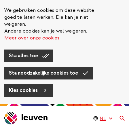
We gebruiken cookies om deze website
goed te laten werken. Die kan je niet
weigeren.
Andere cookies kan je wel weigeren.
Meer over onze cookies
Sta alles toe
Sta noodzakelijke cookies toe
Kies cookies
Overslaan
en
Zo
naar
de