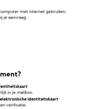
n computer met internet gebruiken.
ij je aanvraag.
ument?
entiteitskaart
jk in je mailbox.
lektronische identiteitskaart
n verificatie.