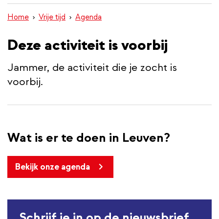
inhoud
Home
Vrije tijd
Agenda
gaan
Deze activiteit is voorbij
Jammer, de activiteit die je zocht is
voorbij.
Wat is er te doen in Leuven?
Bekijk onze agenda
Schrijf je in op de nieuwsbrief