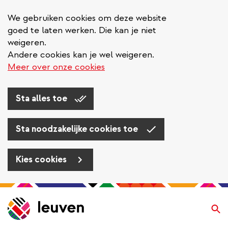
We gebruiken cookies om deze website
goed te laten werken. Die kan je niet
weigeren.
Andere cookies kan je wel weigeren.
Meer over onze cookies
Sta alles toe
Sta noodzakelijke cookies toe
Kies cookies
Overslaan
en
Zo
naar
de