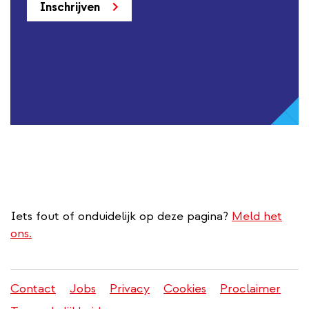
Inschrijven
Iets fout of onduidelijk op deze pagina?
Meld het
ons.
Contact
Jobs
Privacy
Cookies
Proclaimer
Juridisch